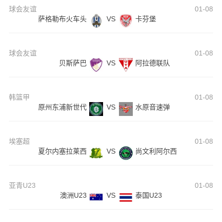
球会友谊
01-08
萨格勒布火车头
VS
卡芬堡
球会友谊
01-08
贝斯萨巴
VS
阿拉德联队
韩篮甲
01-08
原州东浦新世代
VS
水原音速弹
埃塞超
01-08
夏尔内塞拉莱西
VS
尚文利阿尔西
亚青U23
01-08
澳洲U23
VS
泰国U23