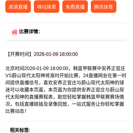
高清直播
咪咕体育
免费直播
腾讯体育
比赛详情：
【开赛时间】
2026-01-09 18:00:00
北京时间2026-01-09 18:00:00，韩篮甲联赛中安养正官庄
VS蔚山现代太阳神将准时开始比赛，24直播网会在第一时
间提供直播信号，喜欢安养正官庄与蔚山现代太阳神的球
迷可以收藏本页面，本页面为你提供安养正官庄与蔚山现
代太阳神的直播赛程表，助您轻松掌握韩篮甲联赛赛场情
况，包括直播链接及录像回放，一站式服务让你轻松掌握
比赛动态！
相关标签: