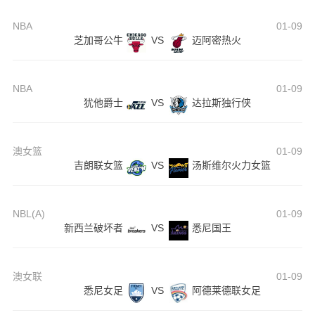
NBA
01-09
芝加哥公牛
VS
迈阿密热火
NBA
01-09
犹他爵士
VS
达拉斯独行侠
澳女篮
01-09
吉朗联女篮
VS
汤斯维尔火力女篮
NBL(A)
01-09
新西兰破坏者
VS
悉尼国王
澳女联
01-09
悉尼女足
VS
阿德莱德联女足